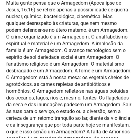
Muita gente pensa que o Armagedom (Apocalipse de
Jesus, 16:16) se refere apenas à possibilidade de guerra
nuclear, química, bacteriológica, cibernética. Mas
qualquer desrespeito às criaturas, que nem mesmo
podem defender-se no útero materno, é um Armagedom.
O crime organizado é um Armagedom. O analfabetismo
espiritual e material é um Armagedom. A implosão da
família é um Armagedom. O avanço tecnológico sem o
espírito de solidariedade social é um Armagedom. O
fanatismo religioso é um Armagedom. O materialismo
desbragado é um Armagedom. A fome é um Armagedom.
O Armagedom está à nossa mesa: os vegetais cheios de
agrotóxicos, as carnes repletas de antibióticos e
hormônios. O Armagedom reflete-se nas águas poluídas
dos oceanos, lagos, rios e, mesmo, fontes. Os flagelados
da seca e das inundações padecem um Armagedom. Sair
às ruas para o serviço, o estudo ou a diversão, sem a
certeza de um retorno tranquilo ao lar, diante da violência
e da insegurança que por toda parte hoje se manifestam,
o que é isso senão um Armagedom? A falta de Amor nos