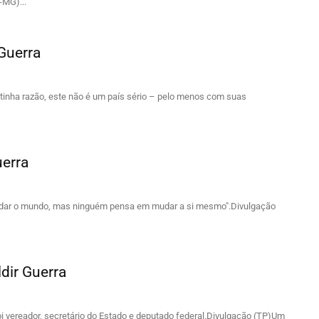
-MG)...
Guerra
tinha razão, este não é um país sério – pelo menos com suas
uerra
udar o mundo, mas ninguém pensa em mudar a si mesmo".Divulgação
dir Guerra
vereador, secretário do Estado e deputado federal.Divulgação (TP)Um