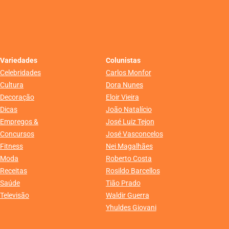
Variedades
Colunistas
Celebridades
Carlos Monfor
Cultura
Dora Nunes
Decoração
Eloir Vieira
Dicas
João Natalício
Empregos &
José Luiz Tejon
Concursos
José Vasconcelos
Fitness
Nei Magalhães
Moda
Roberto Costa
Receitas
Rosildo Barcellos
Saúde
Tião Prado
Televisão
Waldir Guerra
Yhuldes Giovani