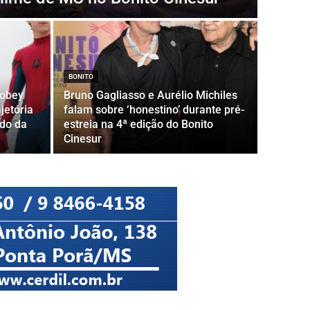
BONITO
Tobey
Bruno Gagliasso e Aurélio Michiles
jetória
falam sobre ‘honestino’ durante pré-
do da
estreia na 4ª edição do Bonito
Cinesur