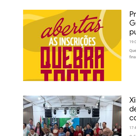
P
G
pu
19:
Que
fina
X
d
c
17: