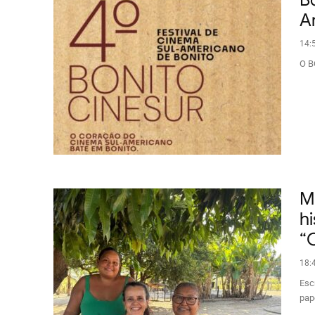
A
14:
O B
M
hi
“
18:
Esc
pap