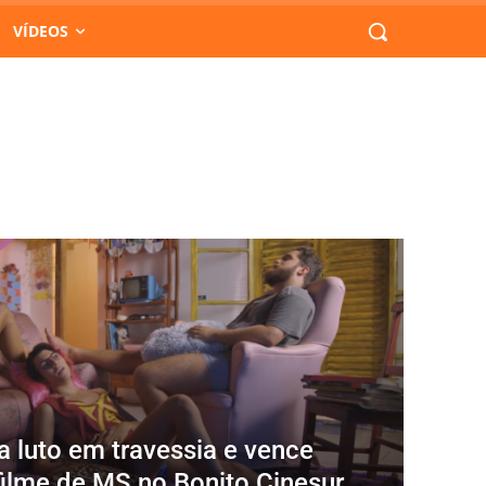
VÍDEOS
 luto em travessia e vence
filme de MS no Bonito Cinesur