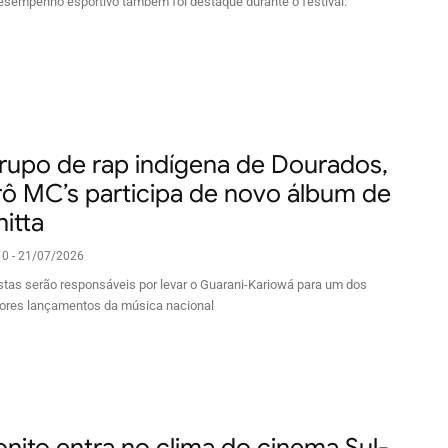
esempenho esportivo também foi destaque durante o festival.
rupo de rap indígena de Dourados,
rô MC’s participa de novo álbum de
itta
10 - 21/07/2026
istas serão responsáveis por levar o Guarani-Kariowá para um dos
ores lançamentos da música nacional
onito entra no clima do cinema Sul-