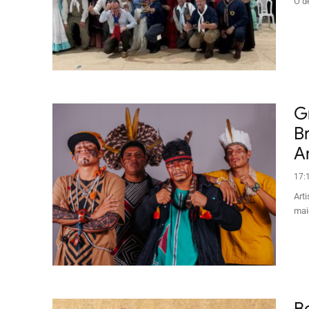
O d
G
B
An
17:
Art
mai
B