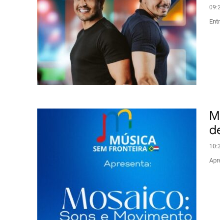
09:
Ent
M
d
10:
Apr