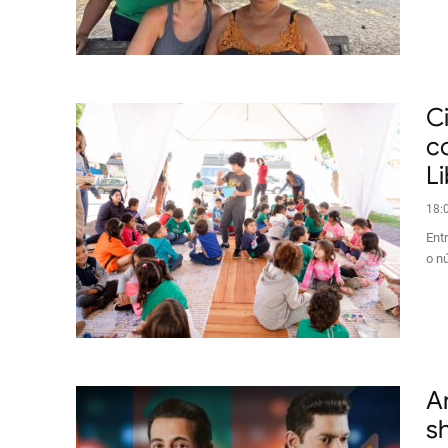
C
c
L
18:
Ent
o nú
A
s