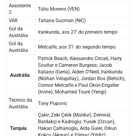
Assistente
Túlio Moreno (VEN)
2
VAR
Tatiana Guzman (NIC)
Gol da
Irankunda, aos 27′ do primeiro tempo
Austrália
Gol da
Metcalfe, aos 31′ do segundo tempo
Austrália
Patrick Beach; Alessandro Circati, Harry
Souttar e Cameron Burgess; Jacob
Italiano (Geria), Aiden O’Neill, Irankunda
Austrália
(Nishan Velupillay), Jordan Bos (Behich),
Connor Metcalfe e Paul Okon-Engstler
(Irvine); Mohamed Touré (Yengi)
Técnico da
Tony Popovic
Austrália
Çakir; Zeki Çelik (Muldur), Demiral,
Bardakçi e Kadroglu; Yusek (Ozcan),
Turquia
Hakan Çalhanoglu, Arda Guler, Orkun
Kokçu (Akgun) e Yilmaz (Yildiz);