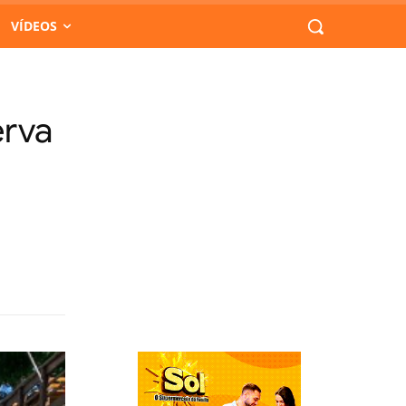
VÍDEOS
erva