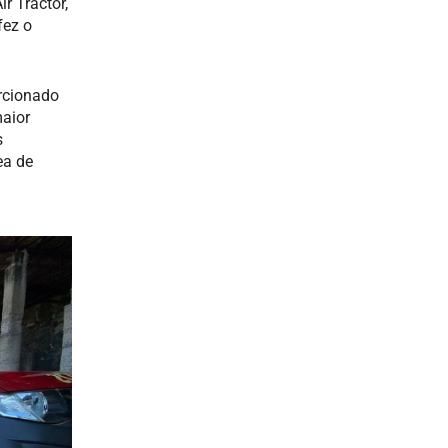
 Tractor,
fez o
rcionado
maior
s
ea de