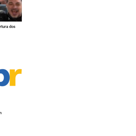
rtura dos
m