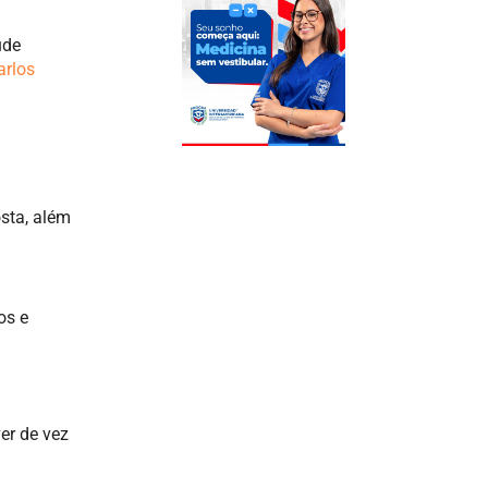
úde
arlos
sta, além
os e
er de vez