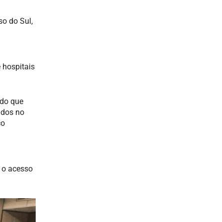
o do Sul,
 hospitais
rdo que
idos no
co
r o acesso