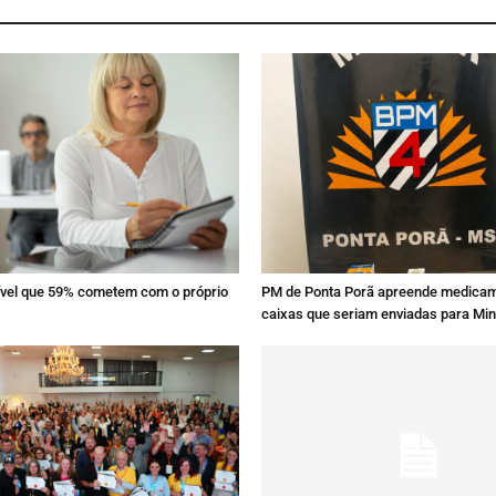
sível que 59% cometem com o próprio
PM de Ponta Porã apreende medica
caixas que seriam enviadas para Mi