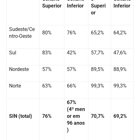
Superior
Inferior
Superi
Inferior
or
Sudeste/Ce
80%
76%
65,2%
64,2%
ntro-Oeste
Sul
83%
42%
57,7%
47,6%
Nordeste
57%
57%
89,5%
88,9%
Norte
63%
66%
99,3%
99,3%
67%
(4º men
SIN (total)
76%
or em
70,7%
69,2%
96 anos
)