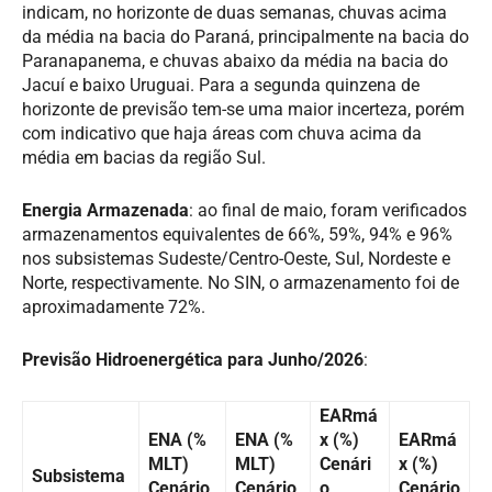
indicam, no horizonte de duas semanas, chuvas acima
da média na bacia do Paraná, principalmente na bacia do
Paranapanema, e chuvas abaixo da média na bacia do
Jacuí e baixo Uruguai. Para a segunda quinzena de
horizonte de previsão tem-se uma maior incerteza, porém
com indicativo que haja áreas com chuva acima da
média em bacias da região Sul.
Energia Armazenada
: ao final de maio, foram verificados
armazenamentos equivalentes de 66%, 59%, 94% e 96%
nos subsistemas Sudeste/Centro-Oeste, Sul, Nordeste e
Norte, respectivamente. No SIN, o armazenamento foi de
aproximadamente 72%.
Previsão Hidroenergética para Junho/2026
:
EARmá
ENA (%
ENA (%
x (%)
EARmá
MLT)
MLT)
Cenári
x (%)
Subsistema
Cenário
Cenário
o
Cenário