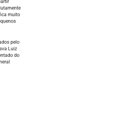
artir
olutamente
fica muito
pequenos
ados pelo
tava Luiz
entado do
neral