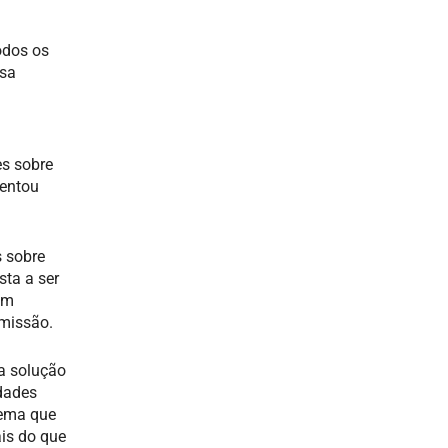
odos os
ssa
es sobre
sentou
s sobre
sta a ser
em
omissão.
a solução
idades
tema que
ais do que