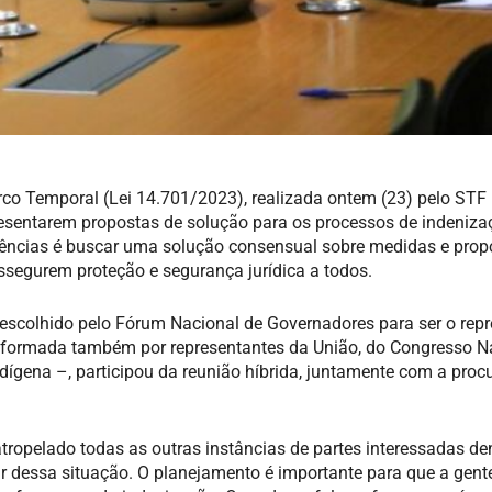
arco Temporal (Lei 14.701/2023), realizada ontem (23) pelo ST
presentarem propostas de solução para os processos de indeniza
diências é buscar uma solução consensual sobre medidas e prop
ssegurem proteção e segurança jurídica a todos.
 escolhido pelo Fórum Nacional de Governadores para ser o rep
 – formada também por representantes da União, do Congresso N
ndígena –, participou da reunião híbrida, juntamente com a proc
atropelado todas as outras instâncias de partes interessadas de
tir dessa situação. O planejamento é importante para que a gen