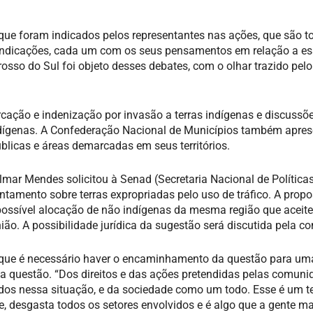
, que foram indicados pelos representantes nas ações, que são t
s indicações, cada um com os seus pensamentos em relação a e
osso do Sul foi objeto desses debates, com o olhar trazido pelo
cação e indenização por invasão a terras indígenas e discussõ
indígenas. A Confederação Nacional de Municípios também apre
blicas e áreas demarcadas em seus territórios.
mar Mendes solicitou à Senad (Secretaria Nacional de Política
ntamento sobre terras expropriadas pelo uso de tráfico. A propo
a possível alocação de não indígenas da mesma região que aceit
União. A possibilidade jurídica da sugestão será discutida pela c
u que é necessário haver o encaminhamento da questão para um
na questão. “Dos direitos e das ações pretendidas pelas comun
idos nessa situação, e da sociedade como um todo. Esse é um 
e, desgasta todos os setores envolvidos e é algo que a gente m