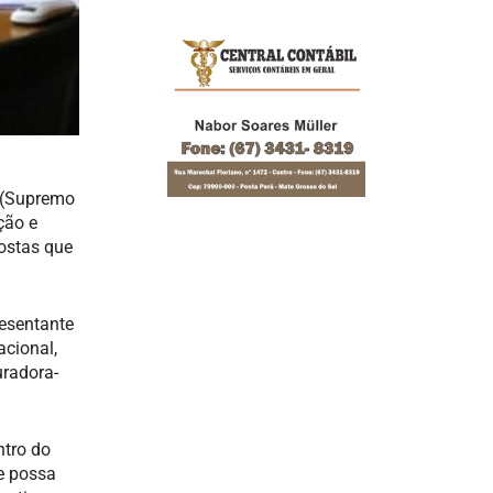
F (Supremo
ção e
ostas que
resentante
acional,
uradora-
ntro do
te possa