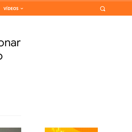
VÍDEOS
onar
o