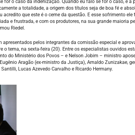
e for o caso da indenização. Quando eu falo se for o caso, é a p
camente a totalidade, a origem dos títulos seja de boa fé e abs
u acredito que este é o cerne da questão. E esse sofrimento ele 
iada e frustrada, e com os produtores, na sua grande maioria 
rmou Riedel.
 apresentados pelos integrantes da comissão especial e aprov
 o tema, na sexta-feira (20). Entre os especialistas ouvidos es
unto do Ministério dos Povos – e Nelson Jobim – ministro apos
 Eugênio Aragão (ex-ministro da Justiça), Arnaldo Zunizakae, ge
Santilli, Lucas Azevedo Carvalho e Ricardo Hermany.