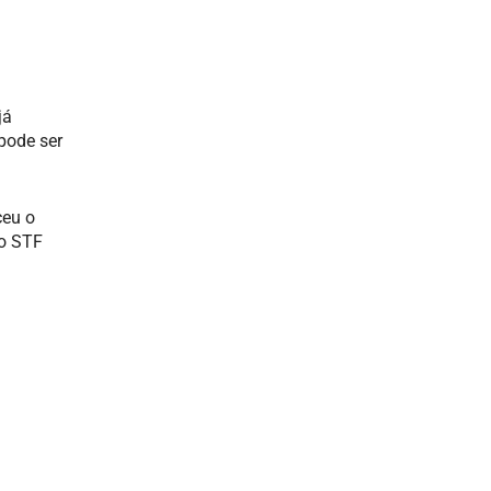
já
pode ser
ceu o
 o STF