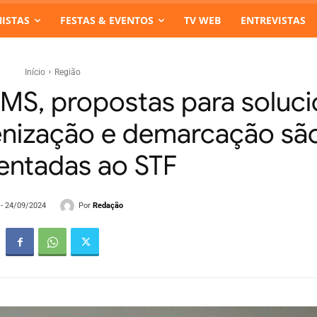
ISTAS
FESTAS & EVENTOS
TV WEB
ENTREVISTAS
Início
Região
MS, propostas para soluci
enização e demarcação sã
entadas ao STF
Por
Redação
 - 24/09/2024