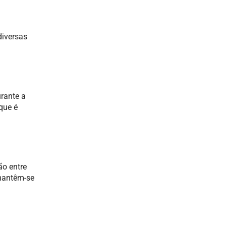
diversas
rante a
que é
ão entre
 mantêm-se