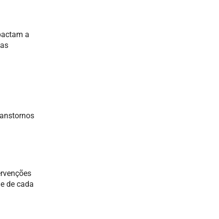
mpactam a
das
ranstornos
ervenções
de de cada