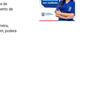
de de
mento de
reira,
im, poderá