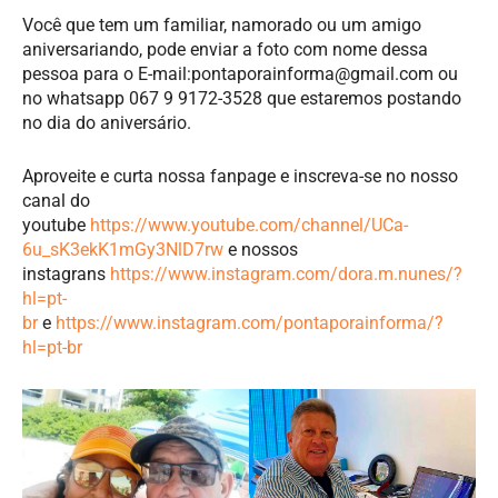
Você que tem um familiar, namorado ou um amigo
aniversariando, pode enviar a foto com nome dessa
pessoa para o E-mail:
pontaporainforma@gmail.com
ou
no whatsapp 067 9 9172-3528 que estaremos postando
no dia do aniversário.
Aproveite e curta nossa fanpage e inscreva-se no nosso
canal do
youtube
https://www.youtube.com/channel/UCa-
6u_sK3ekK1mGy3NlD7rw
e nossos
instagrans
https://www.instagram.com/dora.m.nunes/?
hl=pt-
br
e
https://www.instagram.com/pontaporainforma/?
hl=pt-br