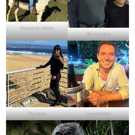
Eduardo De Oliveira
Elizabeth Sato
Everaldo Silva
Elza Flores