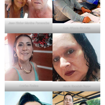
Jose Kleber Martins Fernandes
Luiz Alberto Siqueira
Lurdes Freitas
Maria Graciela Perez