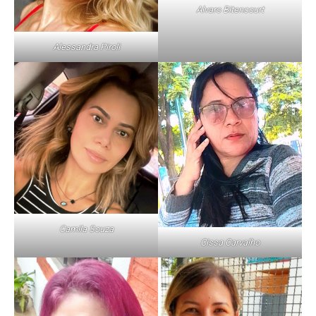
Alvaro Bitencourt
Alessandra Piroli
Camila Souza
Cissa Carvalho