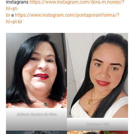
instagrans
https://www.instagram.com/dora.m.nunes/?
hl=pt-
br
e
https://www.instagram.com/pontaporainforma/?
hl=pt-br
Adriana Goulart da Silva
Crislayne Villa