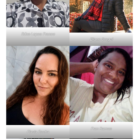
Edno Lopes Franco
Eliane Gregol
Fran Ramos
Flavia Rocha