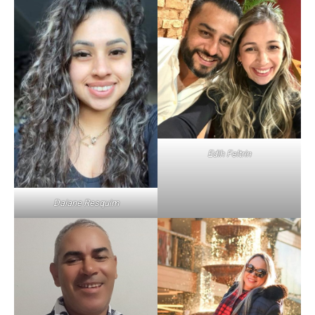
Edih Feltrin
Daiane Resquim