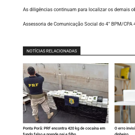
As diligências continuam para localizar os demais ob
Assessoria de Comunicação Social do 4° BPM/CPA 
NOTÍCIAS RELACIONADAS
Ponta Porã: PRF encontra 420 kg de cocaína em
O erro invi
fundo falso e prende pai e filho
dinheiro