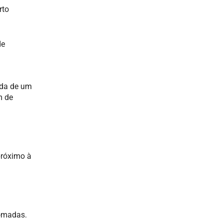
rto
de
ada de um
m de
próximo à
tomadas.