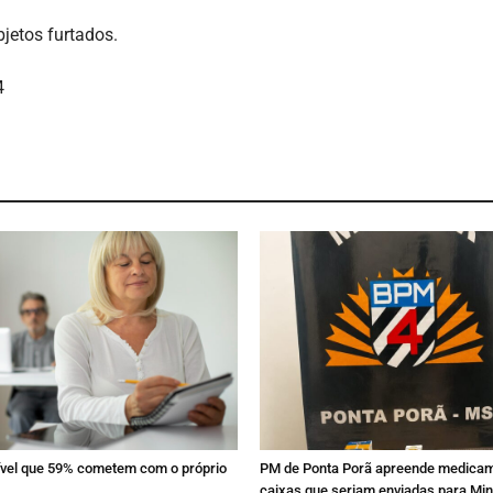
jetos furtados.
4
sível que 59% cometem com o próprio
PM de Ponta Porã apreende medica
caixas que seriam enviadas para Mi