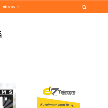
VÍDEOS
ã