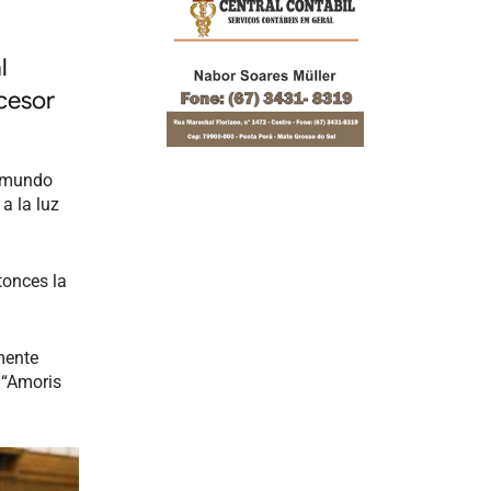
l
ecesor
l mundo
a la luz
tonces la
amente
 “Amoris