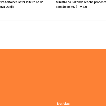
ira fortalece setor leiteiro na 3ª
Ministro da Fazenda recebe proposta
nova Queijo
adesão de MS à TV 3.0
Notícias