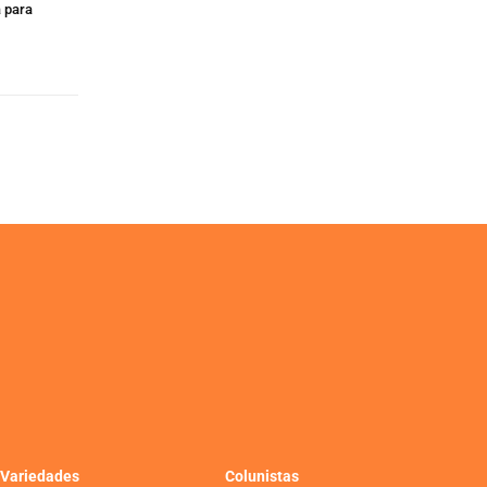
 para
Variedades
Colunistas