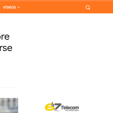
VÍDEOS
bre
rse