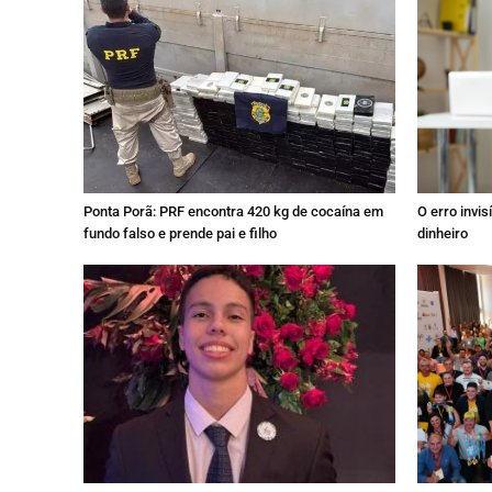
Ponta Porã: PRF encontra 420 kg de cocaína em
O erro invi
fundo falso e prende pai e filho
dinheiro