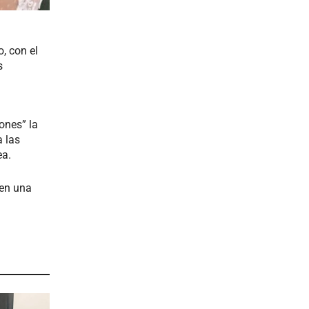
, con el
s
ones” la
 las
ea.
ren una