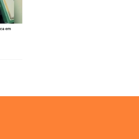
sca em