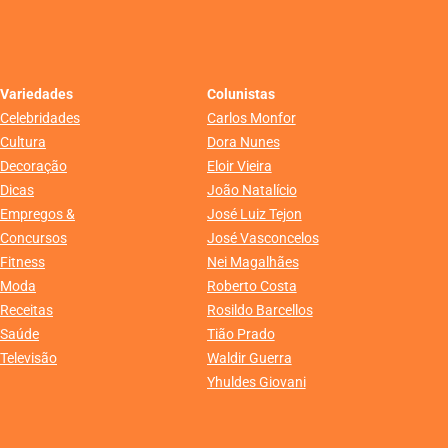
Variedades
Colunistas
Celebridades
Carlos Monfor
Cultura
Dora Nunes
Decoração
Eloir Vieira
Dicas
João Natalício
Empregos &
José Luiz Tejon
Concursos
José Vasconcelos
Fitness
Nei Magalhães
Moda
Roberto Costa
Receitas
Rosildo Barcellos
Saúde
Tião Prado
Televisão
Waldir Guerra
Yhuldes Giovani