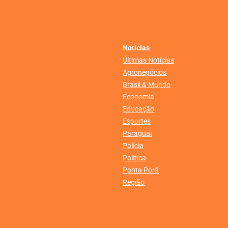
Notícias
Últimas Notícias
Agronegócios
Brasil & Mundo
Economia
Educação
Esportes
Paraguai
Polícia
Política
Ponta Porã
Região