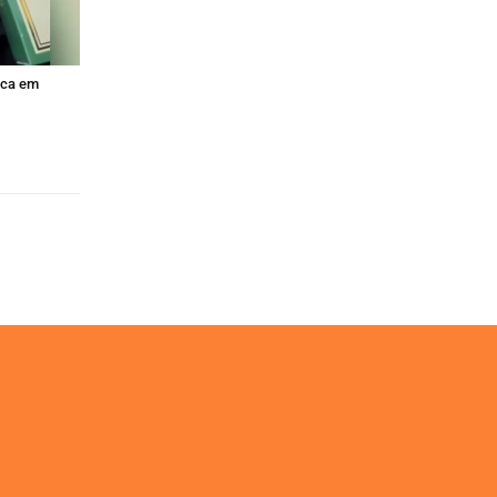
sca em