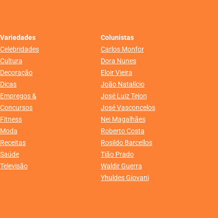
Variedades
Colunistas
Celebridades
Carlos Monfor
Cultura
Dora Nunes
Decoração
Eloir Vieira
Dicas
João Natalício
Empregos &
José Luiz Tejon
Concursos
José Vasconcelos
Fitness
Nei Magalhães
Moda
Roberto Costa
Receitas
Rosildo Barcellos
Saúde
Tião Prado
Televisão
Waldir Guerra
Yhuldes Giovani