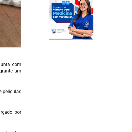
junta com
agrante um
.
e películas
arçado por