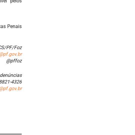
vel pelos
cas Penais
 CS/PF/Foz
@pf.gov.br
@pffoz
 denúncias
98821-4326
@pf.gov.br