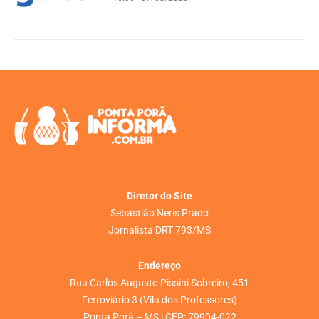
Diretor do Site
Sebastião Neris Prado
Jornalista DRT 793/MS
Endereço
Rua Carlos Augusto Pissini Sobreiro, 451
Ferroviário 3 (Vila dos Professores)
Ponta Porã – MS | CEP: 79904-022