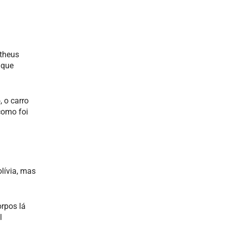
theus
 que
 o carro
como foi
lívia, mas
orpos lá
l