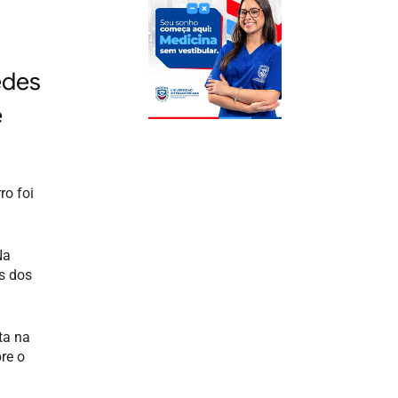
edes
e
ro foi
Na
os dos
ta na
re o