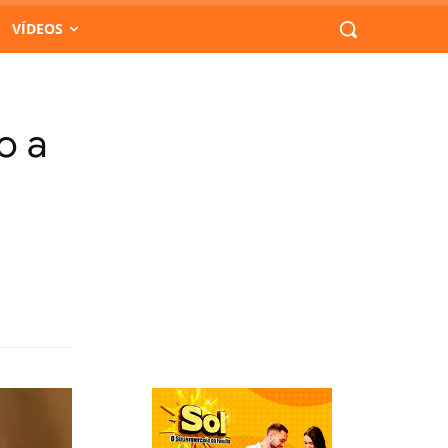
VÍDEOS
o a