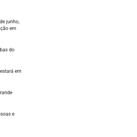
de junho,
ação em
ibas do
 estará em
grande
ssoas e