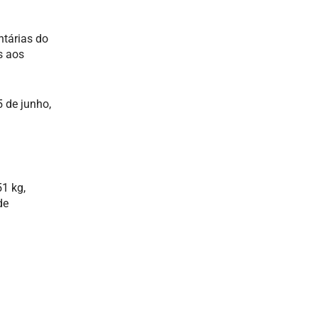
tárias do
s aos
 de junho,
1 kg,
de