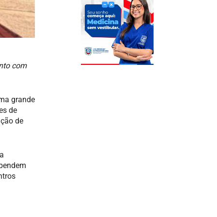
ento com
uma grande
es de
ação de
va
dependem
ntros