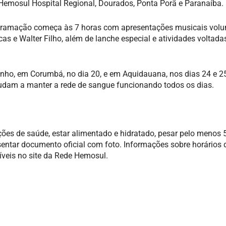
Hemosul Hospital Regional, Dourados, Ponta Porã e Paranaíba.
ramação começa às 7 horas com apresentações musicais volun
as e Walter Filho, além de lanche especial e atividades voltada
nho, em Corumbá, no dia 20, e em Aquidauana, nos dias 24 e 25
udam a manter a rede de sangue funcionando todos os dias.
ões de saúde, estar alimentado e hidratado, pesar pelo menos 5
sentar documento oficial com foto. Informações sobre horários 
veis no site da Rede Hemosul.