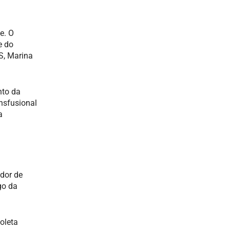
e. O
e do
S, Marina
nto da
nsfusional
a
dor de
go da
oleta