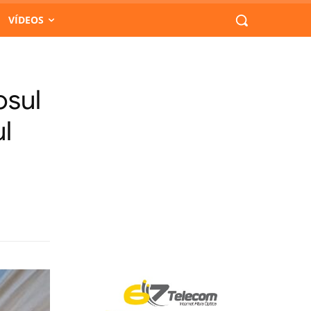
VÍDEOS
osul
l