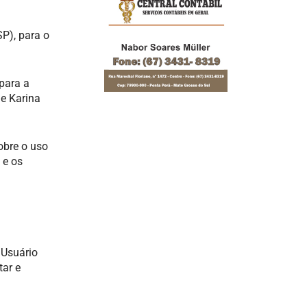
P), para o
para a
 e Karina
obre o uso
 e os
 Usuário
tar e