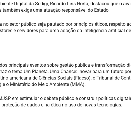
iente Digital da Sedigi, Ricardo Lins Horta, destacou que o av
, mas também exige uma atuação responsável do Estado.
 no setor público seja pautado por princípios éticos, respeito ao
tores e servidores para uma adoção da inteligência artificial d
s principais eventos sobre gestão pública e transformação dig
 traz o tema Um Planeta, Uma Chance: inovar para um futuro pos
tino-americana de Ciências Sociais (Flacso), o Tribunal de Con
I) e o Ministério do Meio Ambiente (MMA).
JSP em estimular o debate público e construir políticas digitai
 proteção de dados e na ética no uso de novas tecnologias.