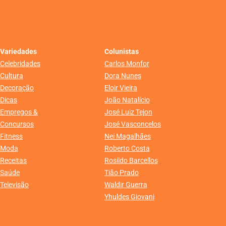
Variedades
Colunistas
Celebridades
Carlos Monfor
Cultura
Dora Nunes
Decoração
Eloir Vieira
Dicas
João Natalício
Empregos &
José Luiz Tejon
Concursos
José Vasconcelos
Fitness
Nei Magalhães
Moda
Roberto Costa
Receitas
Rosildo Barcellos
Saúde
Tião Prado
Televisão
Waldir Guerra
Yhuldes Giovani