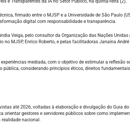
eis e Transparentes da IA no Setor Público, na quinta-feira (2).
écnica, firmado entre o MJSP e a Universidade de São Paulo (US
ansformação digital com responsabilidade e transparência.
ândia Veiga, pelo consultor da Organização das Nações Unidas 
io no MJSP, Enrico Roberto, e pelas facilitadoras Janaína André
 experiências mediada, com o objetivo de estimular a reflexão s
ão pública, considerando princípios éticos, direitos fundamentais
evistas até 2026, voltadas à elaboração e divulgação do Guia do
usca orientar gestores e servidores públicos sobre como implemen
à realidade nacional.