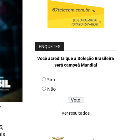
ENQUETES
Você acredita que a Seleção Brasileira
será campeã Mundial
Sim
Não
m
Ver resultados
5,
ais