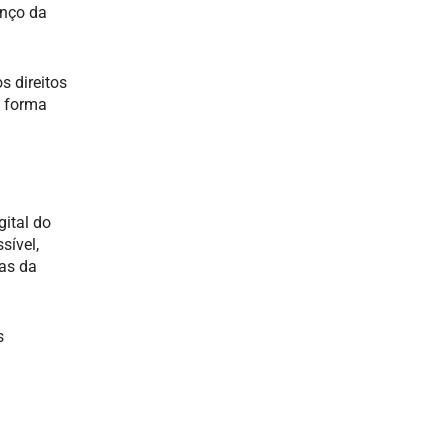
anço da
s direitos
e forma
ital do
sível,
tas da
s