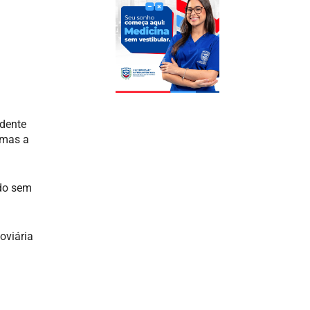
a
dente
 mas a
ido sem
oviária