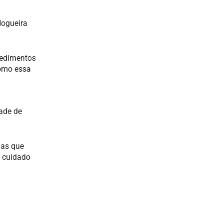
Nogueira
cedimentos
como essa
ade de
mas que
a cuidado