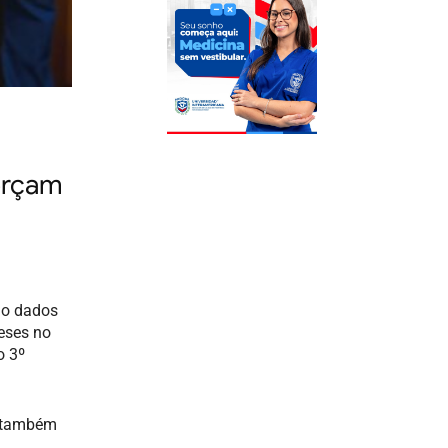
orçam
do dados
eses no
o 3º
s também