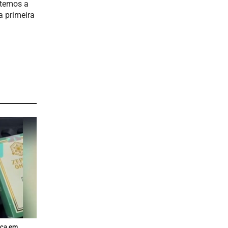
 temos a
a primeira
sca em