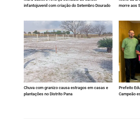
infantojuvenil com criação do Setembro Dourado
morre aos 
Chuva com granizo causa estragos em casas e
Prefeito Ed
plantações no Distrito Pana
Campeão est