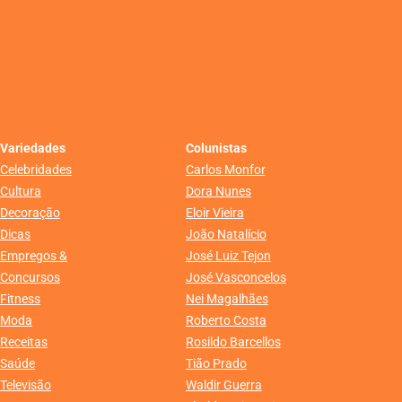
Variedades
Colunistas
Celebridades
Carlos Monfor
Cultura
Dora Nunes
Decoração
Eloir Vieira
Dicas
João Natalício
Empregos &
José Luiz Tejon
Concursos
José Vasconcelos
Fitness
Nei Magalhães
Moda
Roberto Costa
Receitas
Rosildo Barcellos
Saúde
Tião Prado
Televisão
Waldir Guerra