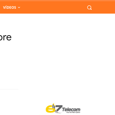
VÍDEOS
bre