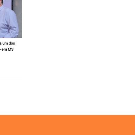
ra um dos
o em MS