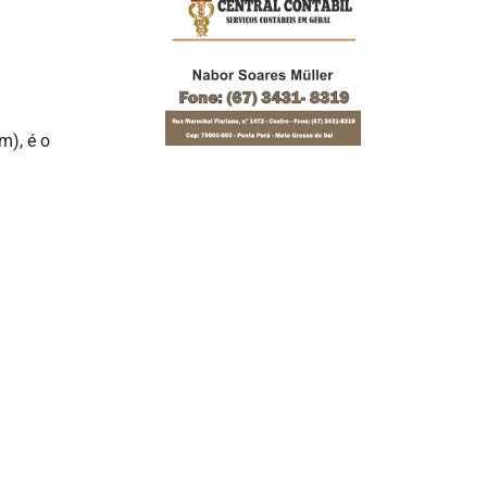
m), é o