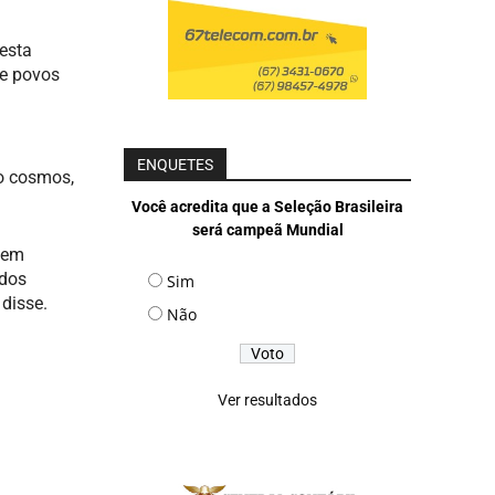
desta
de povos
ENQUETES
do cosmos,
Você acredita que a Seleção Brasileira
será campeã Mundial
 em
 dos
Sim
 disse.
Não
Ver resultados