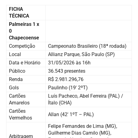
FICHA
TÉCNICA
Palmeiras 1 x
0
Chapecoense
Competição
Campeonato Brasileiro (18ª rodada)
Local
Allianz Parque, São Paulo (SP)
Data e Horário
31/05/2026 às 16h
Público
36.543 presentes
Renda
R$ 2.981.296,76
Gols
Paulinho (19′ 2ºT)
Cartões
Luís Pacheco, Abel Ferreira (PAL) /
Amarelos
Ítalo (CHA)
Cartões
Allan (42′ 1ºT – PAL)
Vermelhos
Felipe Fernandes de Lima (MG),
Guilherme Dias Camilo (MG),
Arbitragem