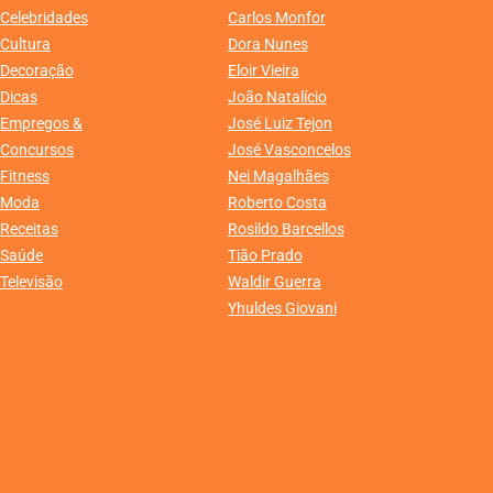
Celebridades
Carlos Monfor
Cultura
Dora Nunes
Decoração
Eloir Vieira
Dicas
João Natalício
Empregos &
José Luiz Tejon
Concursos
José Vasconcelos
Fitness
Nei Magalhães
Moda
Roberto Costa
Receitas
Rosildo Barcellos
Saúde
Tião Prado
Televisão
Waldir Guerra
Yhuldes Giovani