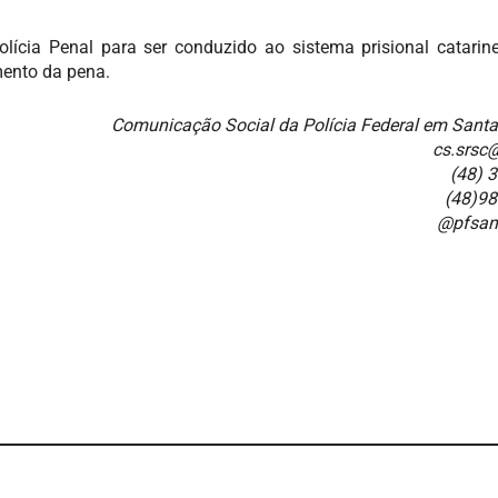
Polícia Penal para ser conduzido ao sistema prisional catarin
mento da pena.
Comunicação Social da Polícia Federal em Sant
cs.srsc@
(48) 
(48)9
@pfsan