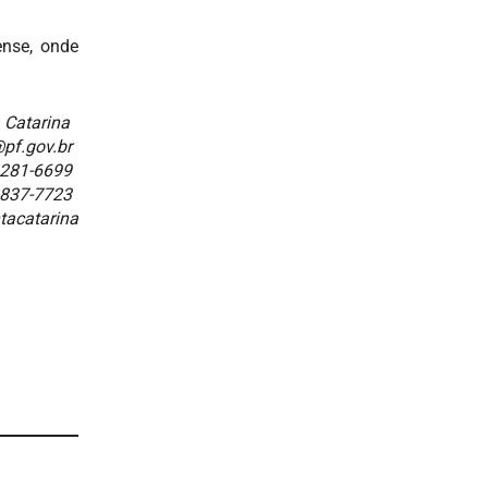
ense, onde
a Catarina
pf.gov.br
3281-6699
8837-7723
tacatarina