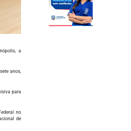
nópolis, a
sete anos,
cisiva para
Federal no
acional de