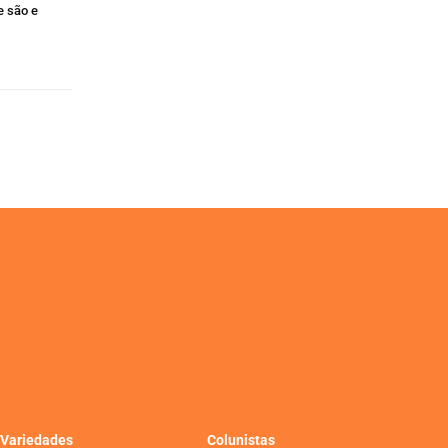
e são e
Variedades
Colunistas