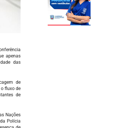
onferência
ue apenas
idade das
ecagem de
o fluxo de
ntantes de
das Nações
da Polícia
resença de