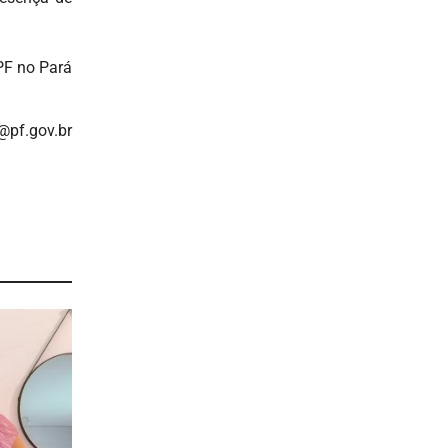
PF no Pará
@pf.gov.br