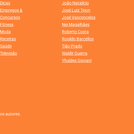
Dicas
João Natalício
Empregos &
José Luiz Tejon
Concursos
José Vasconcelos
Fitness
Nei Magalhães
Moda
Roberto Costa
Receitas
Rosildo Barcellos
Saúde
Tião Prado
Televisão
Waldir Guerra
Yhuldes Giovani
dos autores.