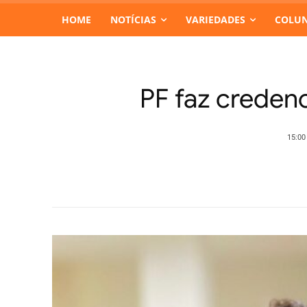
HOME
NOTÍCIAS
VARIEDADES
COLUN
PF faz creden
15:00