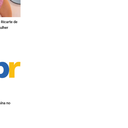
 Ricarte de
ulher
ína no