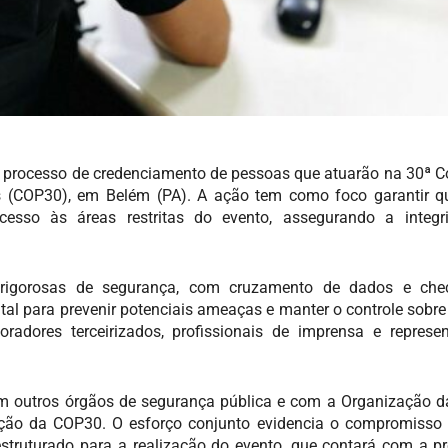
do processo de credenciamento de pessoas que atuarão na 30ª C
 (COP30), em Belém (PA). A ação tem como foco garantir q
cesso às áreas restritas do evento, assegurando a integr
es rigorosas de segurança, com cruzamento de dados e ch
al para prevenir potenciais ameaças e manter o controle sobre 
boradores terceirizados, profissionais de imprensa e represe
com outros órgãos de segurança pública e com a Organização 
eção da COP30. O esforço conjunto evidencia o compromisso 
truturado para a realização do evento, que contará com a p