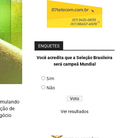
ENQUETES
Você acredita que a Seleção Brasileira
será campeã Mundial
Sim
Não
timulando
ação de
Ver resultados
egócio