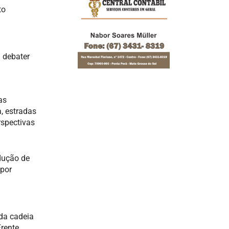
to
 debater
as
a, estradas
rspectivas
dução de
 por
 da cadeia
Frente