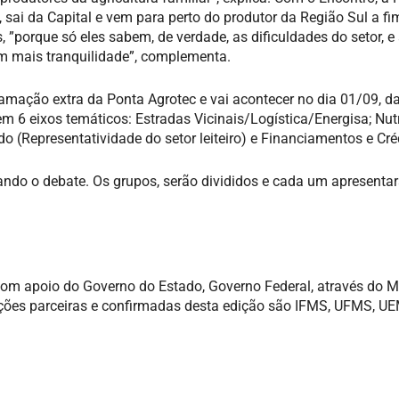
sai da Capital e vem para perto do produtor da Região Sul a fi
, ”porque só eles sabem, de verdade, as dificuldades do setor, e
m mais tranquilidade”, complementa.
amação extra da Ponta Agrotec e vai acontecer no dia 01/09, d
em 6 eixos temáticos: Estradas Vicinais/Logística/Energisa; Nut
do (Representatividade do setor leiteiro) e Financiamentos e Cré
ando o debate. Os grupos, serão divididos e cada um apresentar
com apoio do Governo do Estado, Governo Federal, através do Mi
tuições parceiras e confirmadas desta edição são IFMS, UFMS, U