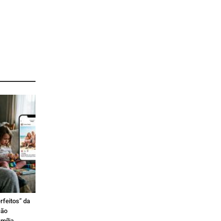
rfeitos” da
ção
mília