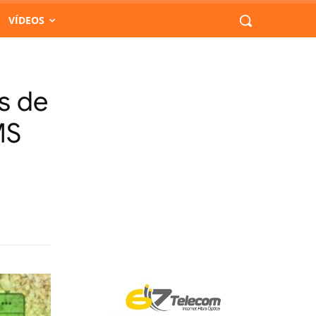
VÍDEOS
s de
MS