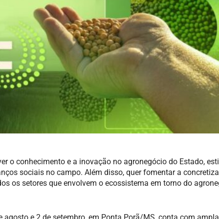
er o conhecimento e a inovação no agronegócio do Estado, es
nços sociais no campo. Além disso, quer fomentar a concretiz
todos os setores que envolvem o ecossistema em torno do agron
30 de agosto e 2 de setembro, em Ponta Porã/MS, conta com ampla