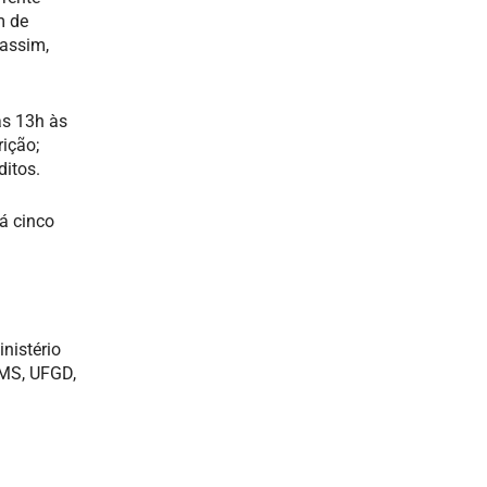
m de
 assim,
as 13h às
rição;
ditos.
á cinco
nistério
EMS, UFGD,