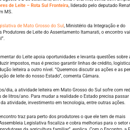
res de Leite – Rota Sul Fronteira
, liderado pelo deputado Rena
em MS.
islativa de Mato Grosso do Sul
, Ministério da Integração e do
Produtores de Leite do Assentamento Itamarati, o encontro vai
l”.
lamentar do Leite apoia oportunidades e levanta questões sobre 
duzir impostos, mas é preciso garantir linhas de crédito, logístic
ução leiteira a outro nível. “Queremos discutir as ações e as pe
odução de leite do nosso Estado”, comenta Câmara.
s/dia, a atividade leiteira em Mato Grosso do Sul sofre com re
de litros/ano. Para mudar a realidade o Estado precisa passar
da atividade, investimento em tecnologia, entre outras ações.
 encontro traz para perto dos produtores o que ele tem de mais
Assembleia Legislativa fiscaliza e cobra melhorias para o setor
produtores da agricultura familiar”, explica. Com o Encontro, a 