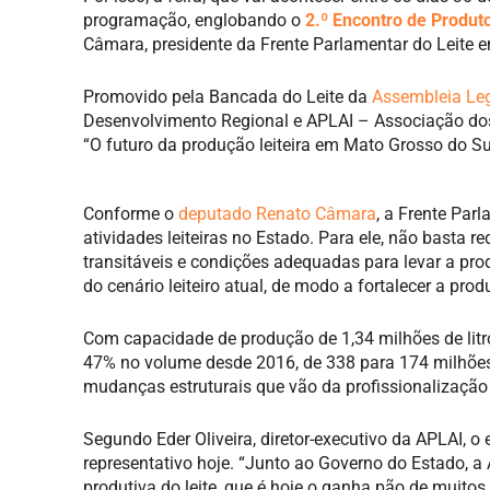
programação, englobando o
2.º Encontro de Produto
Câmara, presidente da Frente Parlamentar do Leite 
Promovido pela Bancada do Leite da
Assembleia Leg
Desenvolvimento Regional e APLAI – Associação dos 
“O futuro da produção leiteira em Mato Grosso do Su
Conforme o
deputado Renato Câmara
, a Frente Par
atividades leiteiras no Estado. Para ele, não basta re
transitáveis e condições adequadas para levar a prod
do cenário leiteiro atual, de modo a fortalecer a pr
Com capacidade de produção de 1,34 milhões de litro
47% no volume desde 2016, de 338 para 174 milhões 
mudanças estruturais que vão da profissionalização 
Segundo Eder Oliveira, diretor-executivo da APLAI, o
representativo hoje. “Junto ao Governo do Estado, a 
produtiva do leite, que é hoje o ganha pão de muitos 