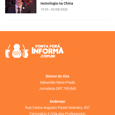
tecnologia na China
19:05 - 05/08/2026
Diretor do Site
Sebastião Neris Prado
Jornalista DRT 793/MS
Endereço
Rua Carlos Augusto Pissini Sobreiro, 451
Ferroviário 3 (Vila dos Professores)