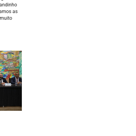
Candinho
ramos as
 muito