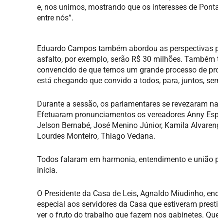
e, nos unimos, mostrando que os interesses de Pont
entre nós”.
Eduardo Campos também abordou as perspectivas p
asfalto, por exemplo, serão R$ 30 milhões. Também 
convencido de que temos um grande processo de pr
está chegando que convido a todos, para, juntos, se
Durante a sessão, os parlamentares se revezaram na
Efetuaram pronunciamentos os vereadores Anny Espí
Jelson Bernabé, José Menino Júnior, Kamila Alvaren
Lourdes Monteiro, Thiago Vedana.
Todos falaram em harmonia, entendimento e união p
inicia.
O Presidente da Casa de Leis, Agnaldo Miudinho, enc
especial aos servidores da Casa que estiveram pre
ver o fruto do trabalho que fazem nos gabinetes. Q