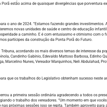
a Porã estão acima de quaisquer divergências que porventura ex
ara o ano de 2024. “Estamos fazendo grandes investimentos.
teremos novas unidades de saúde e centro de educação infantil
osperidade a caminho. E é com entusiasmo e otimismo com o f
rmos partícipes da construção da Ponta Porã do Futuro.
 Tribuna, acordando os mais diversos temas de interesse da po
nola, Candinho Gabínio, Edevaldo Mattoso Barbosa, Edinho Qu
ga, Marcelino Nunes, Vereador Marquinhos, Neli Abdulahad, Pro
ara que os trabalhos do Legislativo obtenham sucesso neste a
errou a primeira sessão ordinária agradecendo a todos os pres
stigiando o trabalho dos vereadores. “Um momento em que você
ue nas próximas sessões isso se repita. Também aproveito para 