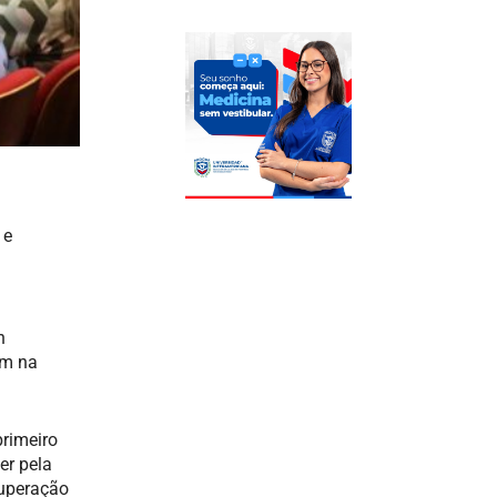
 e
n
em na
rimeiro
er pela
superação