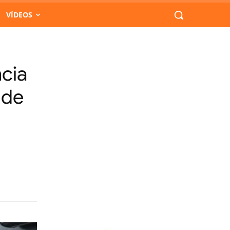
VÍDEOS
cia
 de