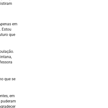
istiram
 Apenas em
. Estou
uturo que
pulação.
intana,
fessora
no que se
entes, em
s puderam
agradecer