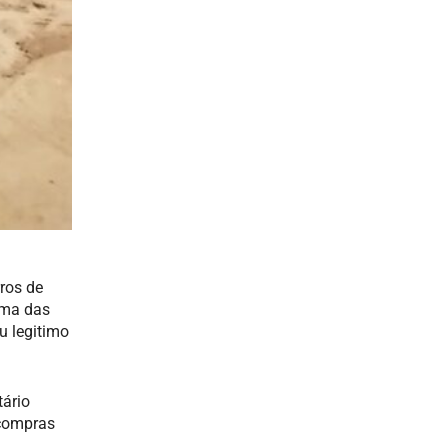
ros de
Uma das
u legitimo
tário
 compras