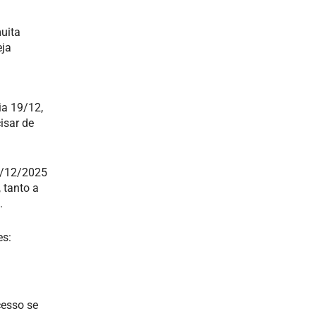
uita
eja
ia 19/12,
isar de
23/12/2025
 tanto a
.
es:
cesso se