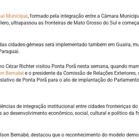
nal Municipal
, formado pela integração entre a Câmara Municipa
ero, ultrapassou as fronteiras de Mato Grosso do Sul e começa 
os das cidades-gêmeas será implementado também em Guaíra, mu
Paraguai.
ano Cézar Richter visitou Ponta Porã nesta semana, quando man
son Bernabé
e o presidente da Comissão de Relações Exteriores, 
islativo de Ponta Porã para o ato de implantação do Parlament
ias de integração institucional entre cidades fronteiriças do
ao desenvolvimento econômico, social, cultural e político da fr
elson Bernabé, destacou que o reconhecimento do modelo demo