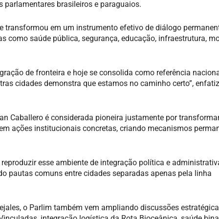
s parlamentares brasileiros e paraguaios.
se transformou em um instrumento efetivo de diálogo permanent
as como saúde pública, segurança, educação, infraestrutura, mo
gração de fronteira e hoje se consolida como referência naciona
utras cidades demonstra que estamos no caminho certo”, enfati
uan Caballero é considerada pioneira justamente por transforma
s em ações institucionais concretas, criando mecanismos perma
.
produzir esse ambiente de integração política e administrativ
ndo pautas comuns entre cidades separadas apenas pela linha
cejales, o Parlim também vem ampliando discussões estratégic
Vinculadas, integração logística da Rota Bioceânica, saúde bina