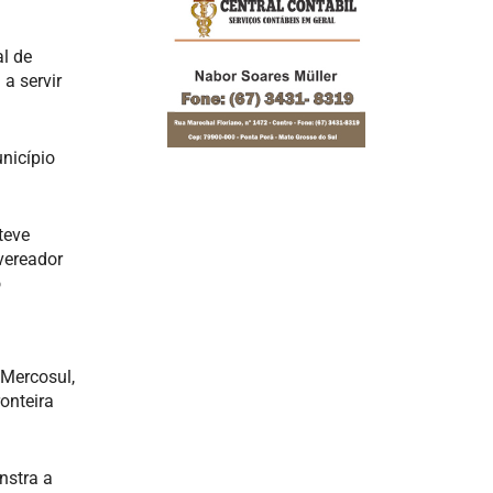
l de
a servir
nicípio
teve
vereador
o
 Mercosul,
onteira
nstra a