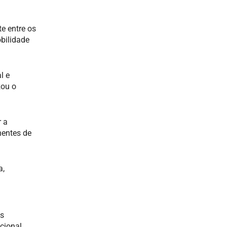
e entre os
bilidade
l e
zou o
r a
nentes de
a,
as
cional,