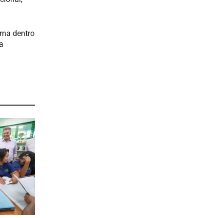
rna dentro
a