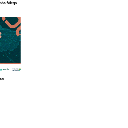
nha fôlego
rso