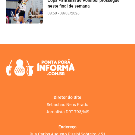
Copa Pantanal de Voleibol prossegue
neste final de semana
08:50 - 08/08/2026
Diretor do Site
Sebastião Neris Prado
Jornalista DRT 793/MS
Endereço
Rua Carlos Augusto Pissini Sobreiro, 451