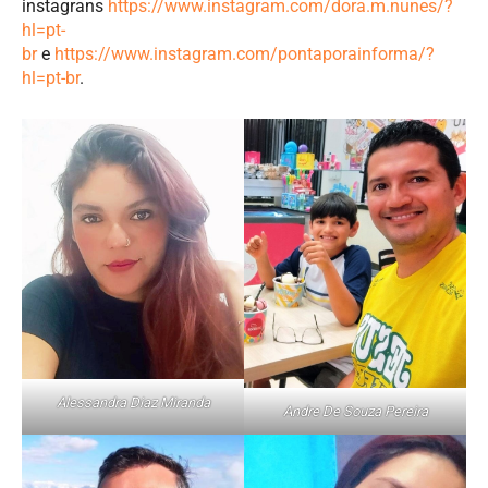
instagrans
https://www.instagram.com/dora.m.nunes/?
hl=pt-
br
e
https://www.instagram.com/pontaporainforma/?
hl=pt-br
.
Alessandra Diaz Miranda
Andre De Souza Pereira