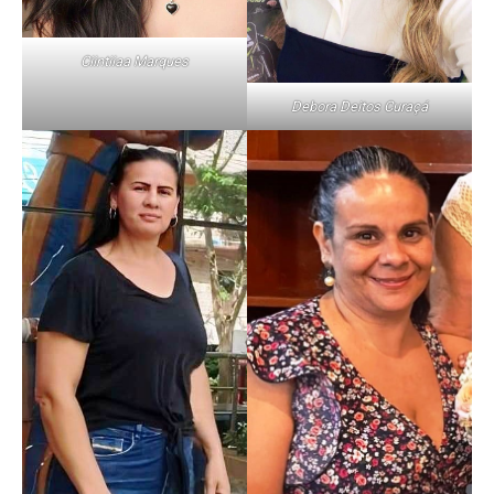
Ciintiiaa Marques
Debora Deitos Curaçá