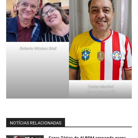
Roberto Winters Steil
Carlos Monfort
Pontaporaemdia
NOTÍCIAS RELACIONADAS
Força Tática do 4º BPM apreende carga