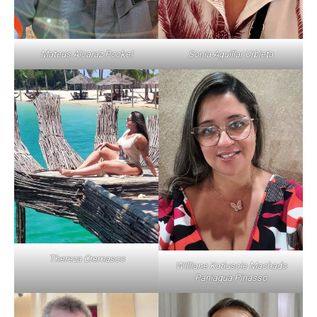
Mateus Alcaraz Pockel
Sonia Aguillar Urbieta
Thereza Cremasco
Williane Katiuscie Machado
Paniagua Pinasso