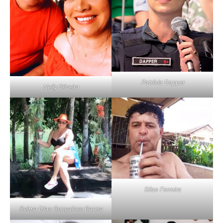
Patrícia Dapper
Nelly Silveira
Silas Ferreira
Selma Dias Gonçalves Gauna