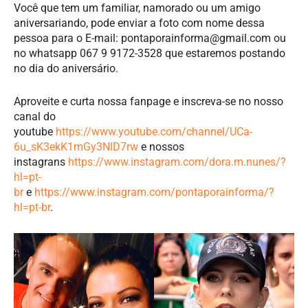
Você que tem um familiar, namorado ou um amigo
aniversariando, pode enviar a foto com nome dessa
pessoa para o E-mail:
pontaporainforma@gmail.com
ou
no whatsapp 067 9 9172-3528 que estaremos postando
no dia do aniversário.
Aproveite e curta nossa fanpage e inscreva-se no nosso
canal do
youtube
https://www.youtube.com/channel/UCa-
6u_sK3ekK1mGy3NlD7rw
e nossos
instagrans
https://www.instagram.com/dora.m.nunes/?
hl=pt-
br
e
https://www.instagram.com/pontaporainforma/?
hl=pt-br
.