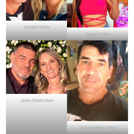
Dourival Tobias
Jessica Daiane
Jonas Oliveira Buss
Josalem Souza Fraga