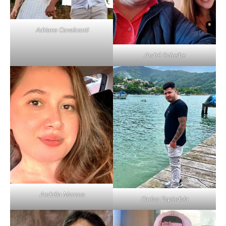
Adriane Cavalcanti
André Scheibe
Andréia Moreno
Carlos Espindola