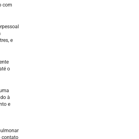
io com
erpessoal
m
res, e
ente
até o
tuma
ido à
nto e
opulmonar
 contato