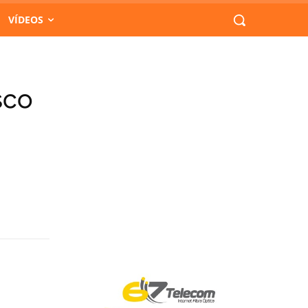
VÍDEOS
sco