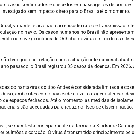
 com casos confirmados e suspeitos em passageiros de um nav
o investigado sem impacto direto para o Brasil até o momento.
rasil, variante relacionada ao episódio raro de transmissão int
circulação no navio. Os casos humanos no Brasil não apresenta
entificou nove genótipos de Orthohantavírus em roedores silvest
não têm qualquer relação com a situação internacional atualm
no passado, o Brasil registrou 35 casos da doença. Em 2026, 
soas do hantavírus do tipo Andes é considerada limitada e cos
 disso, ambientes como navios de cruzeiro exigem atenção dev
o de espaços fechados. Até o momento, as medidas de isolame
rnacionais são adequadas para reduzir o risco de disseminação.
asil, se manifesta principalmente na forma da Síndrome Cardi
 pulmões e coração. O vírus é transmitido principalmente pelo