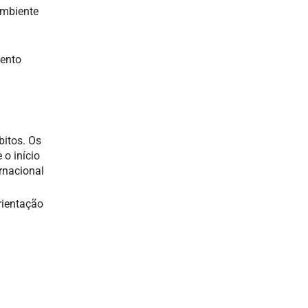
ambiente
mento
bitos. Os
o início
rnacional
rientação