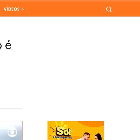
VÍDEOS
o é