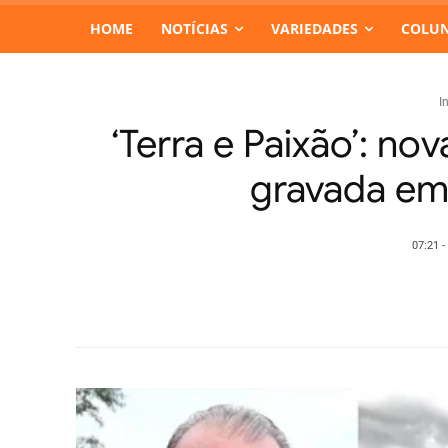
HOME
NOTÍCIAS
VARIEDADES
COLUN
I
‘Terra e Paixão’: no
gravada em
07:21 