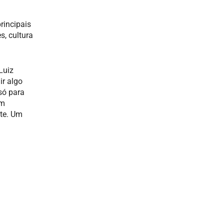
rincipais
s, cultura
Luiz
ir algo
só para
um
ste. Um