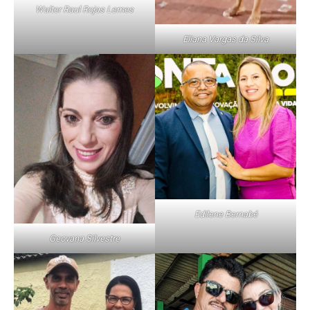
Walter Raul Rojas Lemes
Eliana Vargas da Silva
Edilene Bernabé
Geovana Silvestre