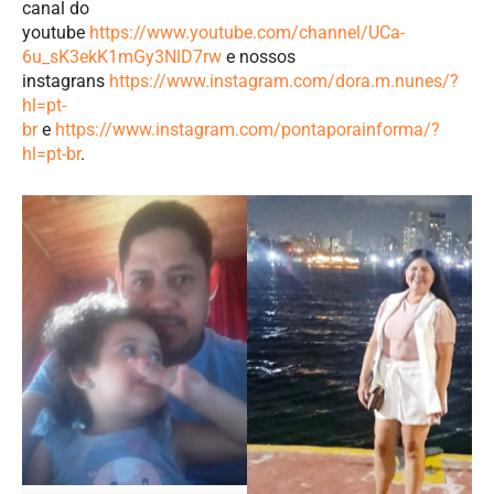
canal do
youtube
https://www.youtube.com/channel/UCa-
6u_sK3ekK1mGy3NlD7rw
e nossos
instagrans
https://www.instagram.com/dora.m.nunes/?
hl=pt-
br
e
https://www.instagram.com/pontaporainforma/?
hl=pt-br
.