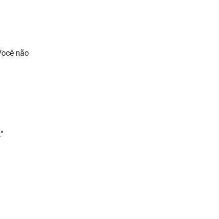
 Você não
”