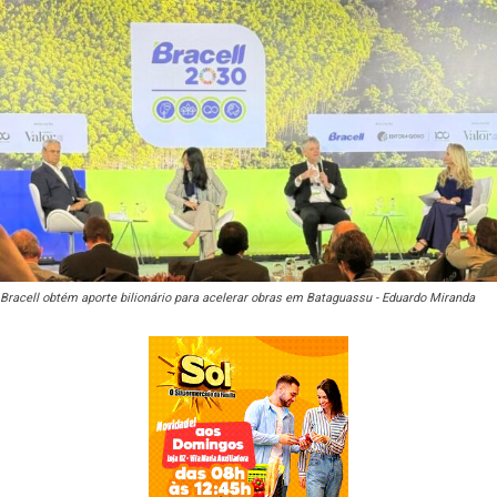
Bracell obtém aporte bilionário para acelerar obras em Bataguassu - Eduardo Miranda