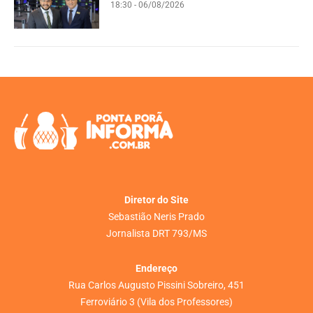
18:30 - 06/08/2026
Diretor do Site
Sebastião Neris Prado
Jornalista DRT 793/MS
Endereço
Rua Carlos Augusto Pissini Sobreiro, 451
Ferroviário 3 (Vila dos Professores)