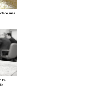
ortado, mas
e 14%
são