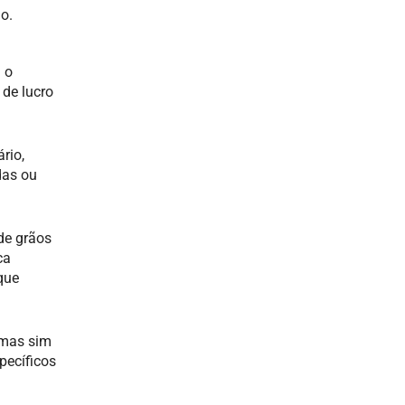
o.
 o
 de lucro
rio,
das ou
 de grãos
ca
que
 mas sim
pecíficos