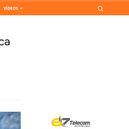
VÍDEOS
ica