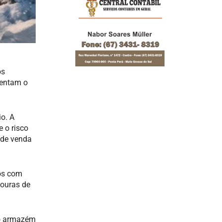
os
tentam o
io. A
 o risco
 de venda
tos com
vouras de
ao armazém