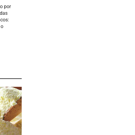
o por
 das
scos:
 o