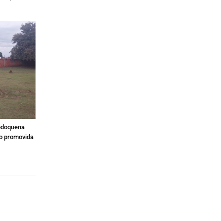
Bodoquena
ão promovida