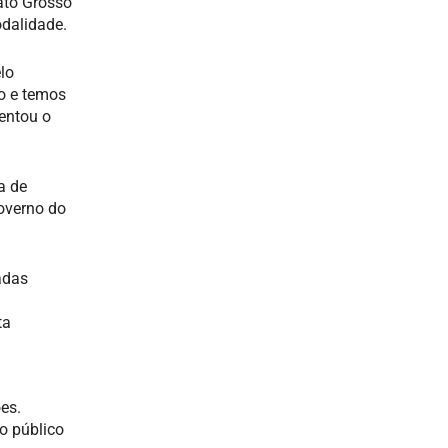
ato Grosso
odalidade.
lo
o e temos
entou o
a de
overno do
adas
ta
es.
o público