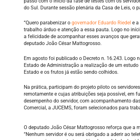
passo com o início da fase de testes com os servid
do Sul. Durante sessão plenária da Casa de Leis, o 
“Quero parabenizar o
governador Eduardo Riedel
e a 
trabalho árduo e atenção a essa pauta. Logo no in
a felicidade de acompanhar esses avanços que geram
deputado João César Mattogrosso.
Em agosto foi publicado o Decreto n. 16.243. Logo no 
Estado de Administração a realização de um estudo 
Estado e os frutos já estão sendo colhidos.
Na prática, participam do projeto piloto os servidore
remotamente e cujas atribuições seja possível, em f
desempenho do servidor, com acompanhamento das en
Comercial, a JUCEMS, foram selecionados para trabal
O deputado João César Mattogrosso reforça que a med
“Nenhum servidor é ou será obrigado a aderir ao tel