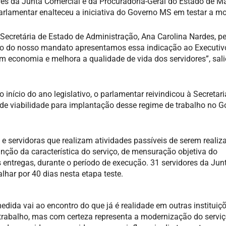
ores da Junta Comercial e da Procuradoria-Geral do Estado de M
parlamentar enalteceu a iniciativa do Governo MS em testar a m
Secretária de Estado de Administração, Ana Carolina Nardes, pe
ício do nosso mandato apresentamos essa indicação ao Executiv
 economia e melhora a qualidade de vida dos servidores”, sali
início do ano legislativo, o parlamentar reivindicou à Secretari
de viabilidade para implantação desse regime de trabalho no G
s e servidoras que realizam atividades passíveis de serem realiz
unção da característica do serviço, de mensuração objetiva do
tregas, durante o período de execução. 31 servidores da Jun
har por 40 dias nesta etapa teste.
ida vai ao encontro do que já é realidade em outras instituiçõ
etrabalho, mas com certeza representa a modernização do serviç