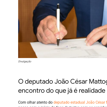
Divulgação
O deputado João César Mattog
encontro do que já é realidade
Com olhar atento do
deputado estadual João César