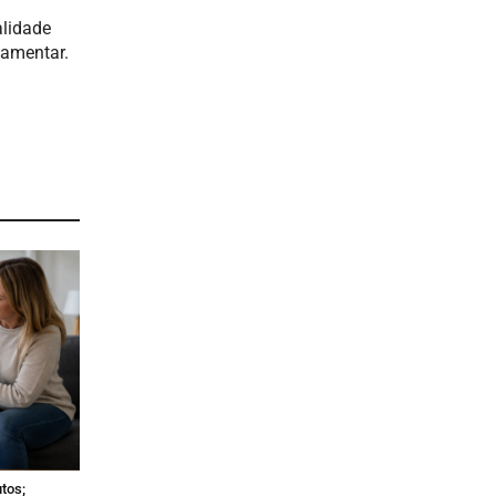
alidade
lamentar.
tos;