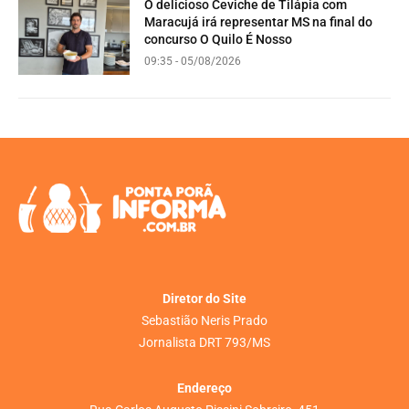
O delicioso Ceviche de Tilápia com
Maracujá irá representar MS na final do
concurso O Quilo É Nosso
09:35 - 05/08/2026
Diretor do Site
Sebastião Neris Prado
Jornalista DRT 793/MS
Endereço