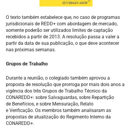
O texto também estabelece que, no caso de programas
jurisdicionais de REDD+ com abordagem de mercado,
somente poderão ser utilizados limites de captação
recebidos a partir de 2013. A resolução passa a valer a
partir da data de sua publicação, o que deve acontecer
nas próximas semanas.
Grupos de Trabalho
Durante a reunião, o colegiado também
aprov
ou
a
proposta de resolução
que prorroga por mais dois anos a
vigência dos três
G
rupos de
T
rabalho
T
écnico
da
CONAREDD+
:
sobre
S
alvaguardas
,
sobre
R
epartição
de
B
enefícios
,
e
sobre
Mensuração,
R
elato
e
V
erificação.
Os membros também analisaram as
propostas de atualização do Regimento Interno da
CONAREDD+
.