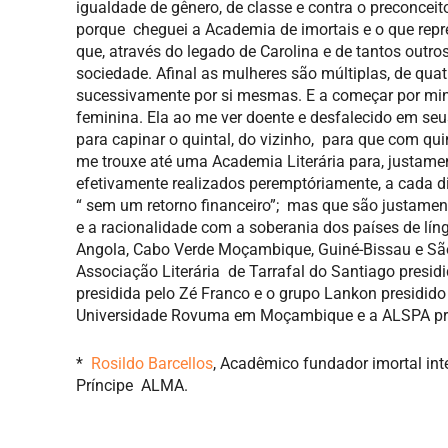
igualdade de gênero, de classe e contra o preconceito
porque cheguei a Academia de imortais e o que repr
que, através do legado de Carolina e de tantos outr
sociedade. Afinal as mulheres são múltiplas, de quat
sucessivamente por si mesmas. E a começar por minh
feminina. Ela ao me ver doente e desfalecido em se
para capinar o quintal, do vizinho, para que com qu
me trouxe até uma Academia Literária para, justamen
efetivamente realizados peremptóriamente, a cada 
“ sem um retorno financeiro”; mas que são justamente
e a racionalidade com a soberania dos países de l
Angola, Cabo Verde Moçambique, Guiné-Bissau e São 
Associação Literária de Tarrafal do Santiago presidid
presidida pelo Zé Franco e o grupo Lankon presidid
Universidade Rovuma em Moçambique e a ALSPA presi
*
Rosildo Barcellos
, Acadêmico fundador imortal int
Príncipe ALMA.