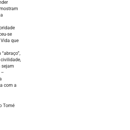
nder
e mostram
 a
oridade
ceu-se
 Vida que
 “abraço”,
civilidade,
s sejam
 –
a
ia com a
ão Tomé