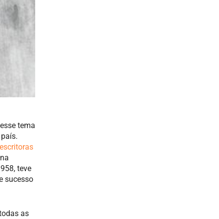
, esse tema
país.
escritoras
 na
958, teve
me sucesso
 todas as