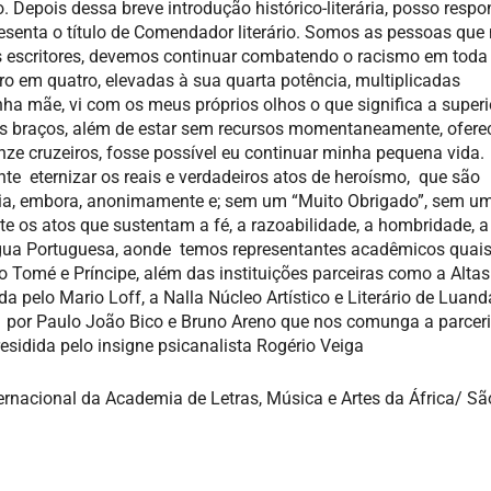
. Depois dessa breve introdução histórico-literária, posso respo
esenta o título de Comendador literário. Somos as pessoas qu
os escritores, devemos continuar combatendo o racismo em toda
ro em quatro, elevadas à sua quarta potência, multiplicadas
a mãe, vi com os meus próprios olhos o que significa a superi
us braços, além de estar sem recursos momentaneamente, ofere
inze cruzeiros, fosse possível eu continuar minha pequena vida.
te eternizar os reais e verdadeiros atos de heroísmo, que são
dia, embora, anonimamente e; sem um “Muito Obrigado”, sem um
 os atos que sustentam a fé, a razoabilidade, a hombridade, a 
íngua Portuguesa, aonde temos representantes acadêmicos quai
Tomé e Príncipe, além das instituições parceiras como a Altas
a pelo Mario Loff, a Nalla Núcleo Artístico e Literário de Luand
o por Paulo João Bico e Bruno Areno que nos comunga a parcer
dida pelo insigne psicanalista Rogério Veiga
ernacional da Academia de Letras, Música e Artes da África/ S