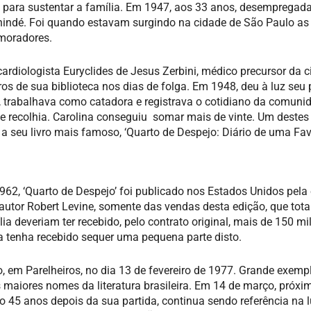
ro para sustentar a família. Em 1947, aos 33 anos, desempregada
Canindé. Foi quando estavam surgindo na cidade de São Paulo as
 moradores.
rdiologista Euryclides de Jesus Zerbini, médico precursor da ci
vros de sua biblioteca nos dias de folga. Em 1948, deu à luz seu 
te, trabalhava como catadora e registrava o cotidiano da comun
 recolhia. Carolina conseguiu somar mais de vinte. Um destes
 seu livro mais famoso, ‘Quarto de Despejo: Diário de uma Fav
62, ‘Quarto de Despejo’ foi publicado nos Estados Unidos pela 
 o autor Robert Levine, somente das vendas desta edição, que tot
a deveriam ter recebido, pelo contrato original, mais de 150 mil
a tenha recebido sequer uma pequena parte disto.
 em Parelheiros, no dia 13 de fevereiro de 1977. Grande exemp
s maiores nomes da literatura brasileira. Em 14 de março, próxi
45 anos depois da sua partida, continua sendo referência na l