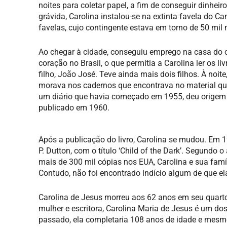
noites para coletar papel, a fim de conseguir dinhei
grávida, Carolina instalou-se na extinta favela do 
favelas, cujo contingente estava em torno de 50 mil
Ao chegar à cidade, conseguiu emprego na casa do ca
coração no Brasil, o que permitia a Carolina ler os li
filho, João José. Teve ainda mais dois filhos. À noi
morava nos cadernos que encontrava no material que
um diário que havia começado em 1955, deu origem a
publicado em 1960.
Após a publicação do livro, Carolina se mudou. Em 19
P. Dutton, com o título ‘Child of the Dark’. Segundo
mais de 300 mil cópias nos EUA, Carolina e sua famíli
Contudo, não foi encontrado indício algum de que el
Carolina de Jesus morreu aos 62 anos em seu quarto,
mulher e escritora, Carolina Maria de Jesus é um do
passado, ela completaria 108 anos de idade e mesmo 