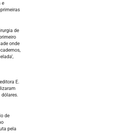
 e
 primeiras
rurgia de
primeiro
idade onde
 cadernos,
elada’,
editora E.
alizaram
 dólares.
lo de
mo
uta pela