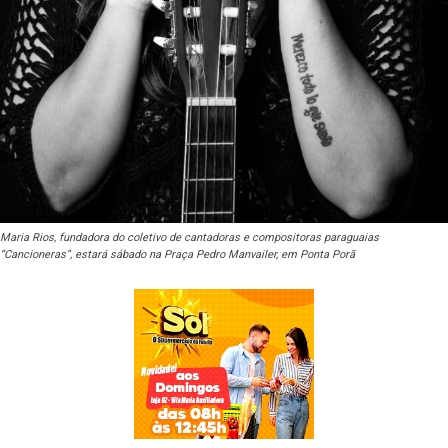
Maria Rios, fundadora do coletivo de cantadoras e compositoras paraguaias
“Cancioneras”, estará sábado na Praça Pedro Manvailer, em Ponta Porã