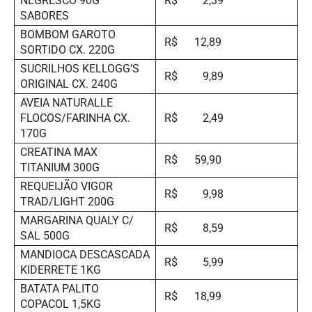
NEGRESCO 90G
R$ 2,39
SABORES
BOMBOM GAROTO
R$ 12,89
SORTIDO CX. 220G
SUCRILHOS KELLOGG’S
R$ 9,89
ORIGINAL CX. 240G
AVEIA NATURALLE
FLOCOS/FARINHA CX.
R$ 2,49
170G
CREATINA MAX
R$ 59,90
TITANIUM 300G
REQUEIJÃO VIGOR
R$ 9,98
TRAD/LIGHT 200G
MARGARINA QUALY C/
R$ 8,59
SAL 500G
MANDIOCA DESCASCADA
R$ 5,99
KIDERRETE 1KG
BATATA PALITO
R$ 18,99
COPACOL 1,5KG