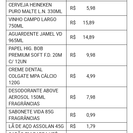
CERVEJA HEINEKEN
R$ 5,98
PURO MALTE L.N. 330ML
VINHO CAMPO LARGO
R$ 15,89
750ML
AGUARDENTE JAMEL VD
R$ 14,89
965ML
PAPEL HIG. BOB
PREMIUM SOFT F.D. 20M
R$ 9,98
C/ 12UN
CREME DENTAL
COLGATE MPA CÁLCIO
R$ 4,99
120G
DESODORANTE ABOVE
AEROSOL 150ML
R$ 7,98
FRAGRÂNCIAS
SABONETE VIDA 85G
R$ 0,99
FRAGRÂNCIAS
LÃ DE AÇO ASSOLAN 45G
R$ 1,79