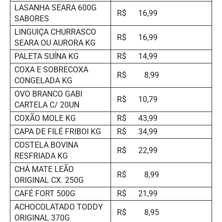
LASANHA SEARA 600G
R$ 16,99
SABORES
LINGUIÇA CHURRASCO
R$ 16,99
SEARA OU AURORA KG
PALETA SUÍNA KG
R$ 14,99
COXA E SOBRECOXA
R$ 8,99
CONGELADA KG
OVO BRANCO GABI
R$ 10,79
CARTELA C/ 20UN
COXÃO MOLE KG
R$ 43,99
CAPA DE FILÉ FRIBOI KG
R$ 34,99
COSTELA BOVINA
R$ 22,99
RESFRIADA KG
CHÁ MATE LEÃO
R$ 8,99
ORIGINAL CX. 250G
CAFÉ FORT 500G
R$ 21,99
ACHOCOLATADO TODDY
R$ 8,95
ORIGINAL 370G