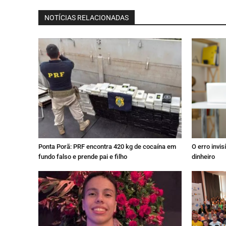
NOTÍCIAS RELACIONADAS
Ponta Porã: PRF encontra 420 kg de cocaína em
O erro invi
fundo falso e prende pai e filho
dinheiro