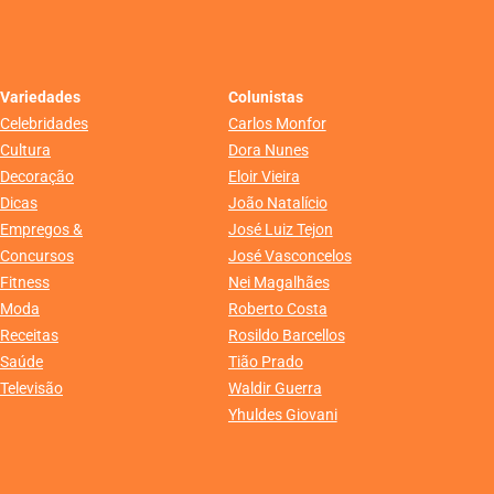
Variedades
Colunistas
Celebridades
Carlos Monfor
Cultura
Dora Nunes
Decoração
Eloir Vieira
Dicas
João Natalício
Empregos &
José Luiz Tejon
Concursos
José Vasconcelos
Fitness
Nei Magalhães
Moda
Roberto Costa
Receitas
Rosildo Barcellos
Saúde
Tião Prado
Televisão
Waldir Guerra
Yhuldes Giovani