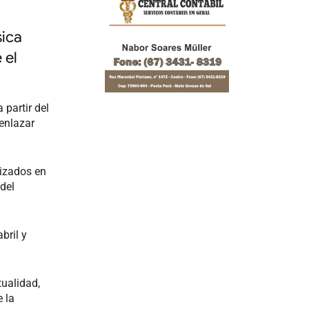
sica
 el
 partir del
 enlazar
lizados en
del
bril y
tualidad,
e la