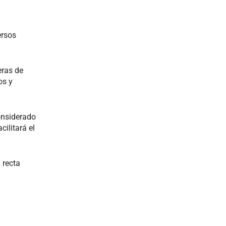
ersos
eras de
os y
onsiderado
cilitará el
 recta