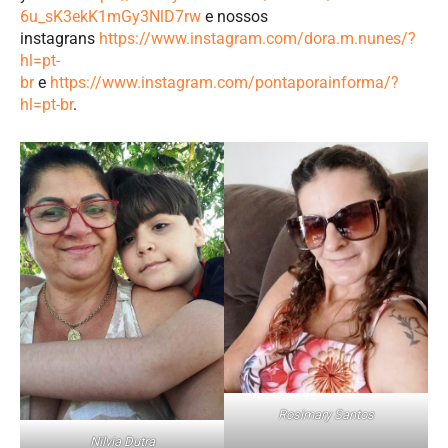
6u_sK3ekK1mGy3NlD7rw
e nossos
instagrans
https://www.instagram.com/dora.m.nunes/?
hl=pt-
br
e
https://www.instagram.com/pontaporainforma/?
hl=pt-br
.
Rosimary Santos
Nilvia Dutra