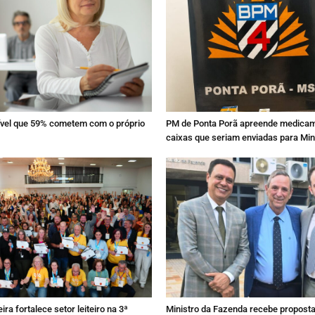
sível que 59% cometem com o próprio
PM de Ponta Porã apreende medica
caixas que seriam enviadas para Mi
ira fortalece setor leiteiro na 3ª
Ministro da Fazenda recebe proposta