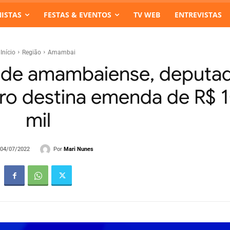
ISTAS
FESTAS & EVENTOS
TV WEB
ENTREVISTAS
Início
Região
Amambai
aúde amambaiense, deputa
iro destina emenda de R$ 
mil
Por
Mari Nunes
- 04/07/2022