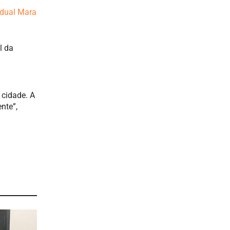
adual Mara
l da
 cidade. A
nte”,