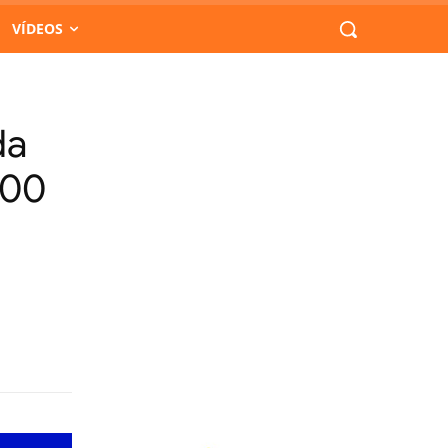
VÍDEOS
da
100