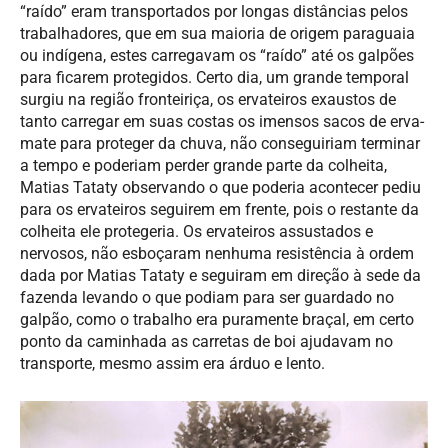
“raído” eram transportados por longas distâncias pelos
trabalhadores, que em sua maioria de origem paraguaia
ou indígena, estes carregavam os “raído” até os galpões
para ficarem protegidos. Certo dia, um grande temporal
surgiu na região fronteiriça, os ervateiros exaustos de
tanto carregar em suas costas os imensos sacos de erva-
mate para proteger da chuva, não conseguiriam terminar
a tempo e poderiam perder grande parte da colheita,
Matias Tataty observando o que poderia acontecer pediu
para os ervateiros seguirem em frente, pois o restante da
colheita ele protegeria. Os ervateiros assustados e
nervosos, não esboçaram nenhuma resistência à ordem
dada por Matias Tataty e seguiram em direção à sede da
fazenda levando o que podiam para ser guardado no
galpão, como o trabalho era puramente braçal, em certo
ponto da caminhada as carretas de boi ajudavam no
transporte, mesmo assim era árduo e lento.